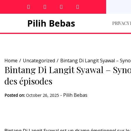
Skip
to
content
Pilih Bebas
PRIVACY
Home
Uncategorized
Bintang Di Langit Syawal – Synop
Bintang Di Langit Syawal – Synop
des épisodes
-
Pilih Bebas
Posted on:
October 26, 2025
Bintang Di Langit Syawal est un drame émotionnel sur l