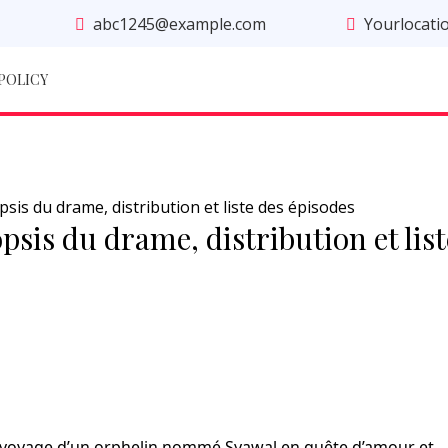
abc1245@example.com
Yourlocati
 POLICY
sis du drame, distribution et liste des épisodes
sis du drame, distribution et list
e voyage d’un orphelin nommé Syawal en quête d’amour et