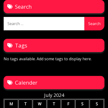
Search
Search
for:
Tags
No tags available. Add some tags to display here.
Calender
July 2024
M
T
W
T
F
S
S