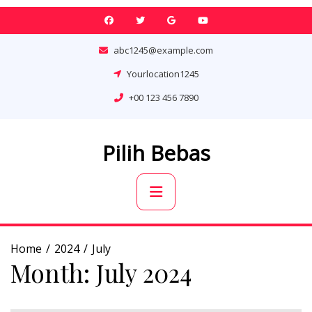
Skip
to
content
abc1245@example.com
Yourlocation1245
+00 123 456 7890
Pilih Bebas
Primary
Menu
Home
2024
July
Month:
July 2024