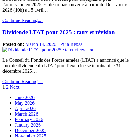
l’admission en 2026 est désormais ouverte à partir de Du 17 mars
2026 (10h) au 5 avril…
Continue Reading....
Dividende LTAT pour 2025 : taux et révision
Posted on:
March 14, 2026
-
Pilih Bebas
Le Conseil du Fonds des Forces armées (LTAT) a annoncé que le
taux de dividende du LTAT pour l’exercice se terminant le 31
décembre 2025…
Continue Reading....
Posts
1
2
Next
pagination
June 2026
May 2026
April 2026
March 2026
February 2026
January 2026
December 2025
November 2025