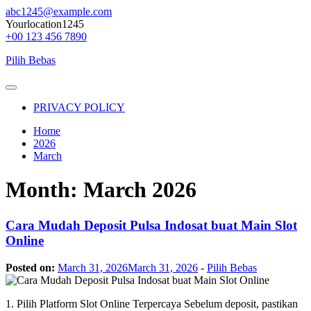
Skip
abc1245@example.com
to
Yourlocation1245
content
+00 123 456 7890
Pilih Bebas
Primary
Menu
PRIVACY POLICY
Home
2026
March
Month:
March 2026
Cara Mudah Deposit Pulsa Indosat buat Main Slot
Online
Posted on:
March 31, 2026
March 31, 2026
-
Pilih Bebas
1. Pilih Platform Slot Online Terpercaya Sebelum deposit, pastikan