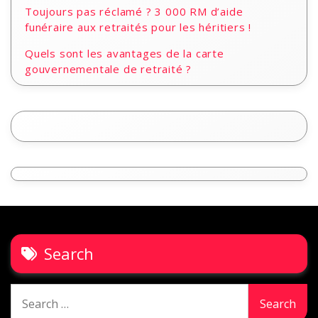
Toujours pas réclamé ? 3 000 RM d’aide
funéraire aux retraités pour les héritiers !
Quels sont les avantages de la carte
gouvernementale de retraité ?
Search
Search
for: