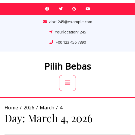
Skip
to
content
abc1245@example.com
Yourlocation1245
+00 123 456 7890
Pilih Bebas
Primary
Menu
Home
2026
March
4
Day:
March 4, 2026