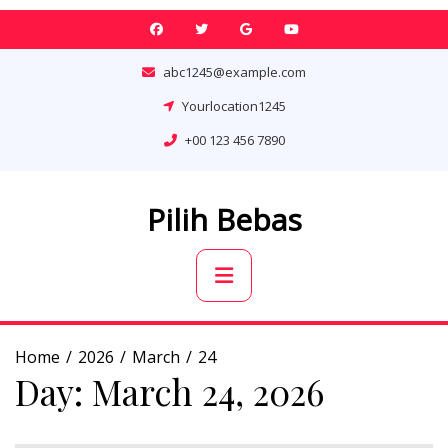
Skip
to
content
abc1245@example.com
Yourlocation1245
+00 123 456 7890
Pilih Bebas
Primary
Menu
Home
2026
March
24
Day:
March 24, 2026