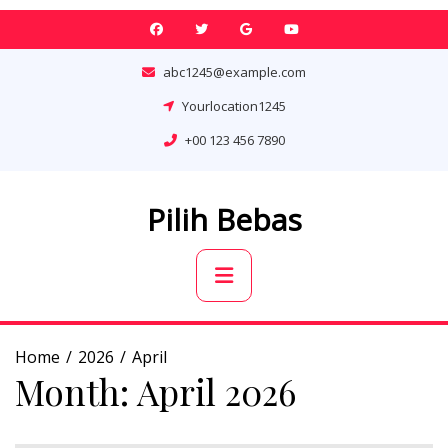
Skip
to
content
abc1245@example.com
Yourlocation1245
+00 123 456 7890
Pilih Bebas
Primary
Menu
Home
2026
April
Month:
April 2026