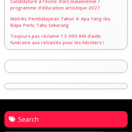
Candidature à l’école d’art malaisienne /
programme d’éducation artistique 2027
Matriks Pembelajaran Tahun 4: Apa Yang Ibu
Bapa Perlu Tahu Sekarang
Toujours pas réclamé ? 3 000 RM d’aide
funéraire aux retraités pour les héritiers !
Search