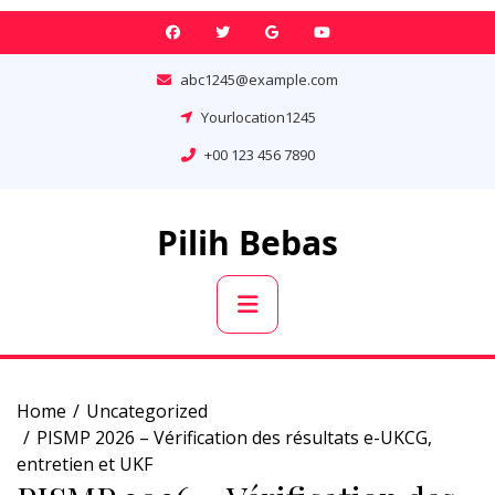
Skip
to
content
abc1245@example.com
Yourlocation1245
+00 123 456 7890
Pilih Bebas
Primary
Menu
Home
Uncategorized
PISMP 2026 – Vérification des résultats e-UKCG,
entretien et UKF