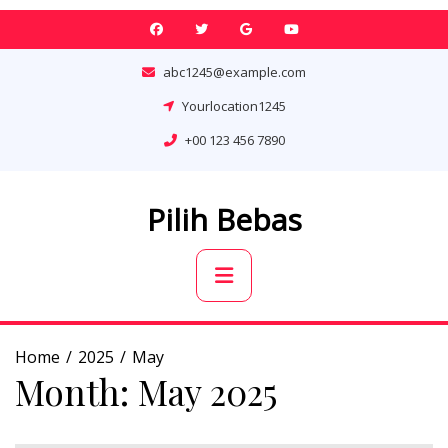
Skip
to
content
abc1245@example.com
Yourlocation1245
+00 123 456 7890
Pilih Bebas
Primary
Menu
Home
2025
May
Month:
May 2025