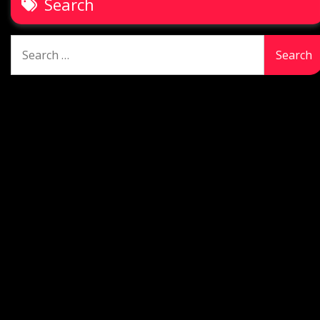
Search
Search
for: