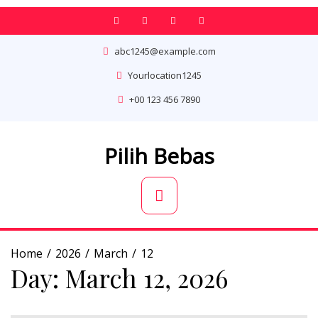
Skip
to
content
abc1245@example.com
Yourlocation1245
+00 123 456 7890
Pilih Bebas
Primary
Menu
Home
2026
March
12
Day:
March 12, 2026