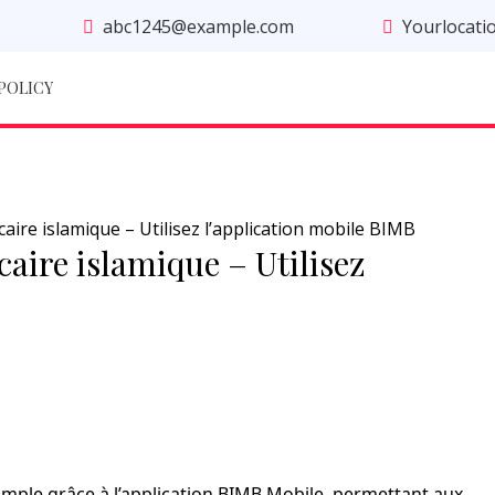
abc1245@example.com
Yourlocati
 POLICY
re islamique – Utilisez l’application mobile BIMB
ire islamique – Utilisez
imple grâce à l’application BIMB Mobile, permettant aux