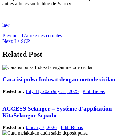
autres articles sur le blog de Valoxy :
law
Post
Previous:
L’arrêté des comptes –
Next:
La SCP
navigation
Related Post
Cara isi pulsa Indosat dengan metode cicilan
Posted on:
July 31, 2025
July 31, 2025
-
Pilih Bebas
ACCESS Selangor – Système d’application
KitaSelangor Sepadu
Posted on:
January 7, 2026
-
Pilih Bebas