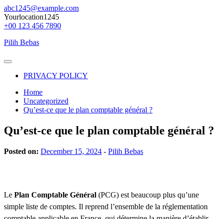
Skip
abc1245@example.com
to
Yourlocation1245
content
+00 123 456 7890
Pilih Bebas
Primary
Menu
PRIVACY POLICY
Home
Uncategorized
Qu’est-ce que le plan comptable général ?
Qu’est-ce que le plan comptable général ?
Posted on:
December 15, 2024
-
Pilih Bebas
Le
Plan Comptable Général
(PCG) est beaucoup plus qu’une
simple liste de comptes.
Il reprend l’ensemble de la réglementation
comptable applicable en France, qui détermine la manière d’établir