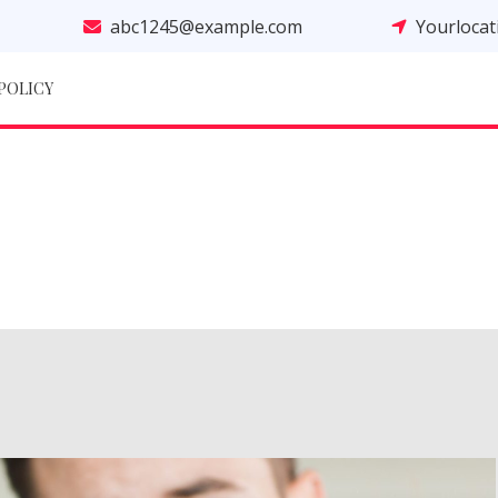
abc1245@example.com
Yourloca
 POLICY