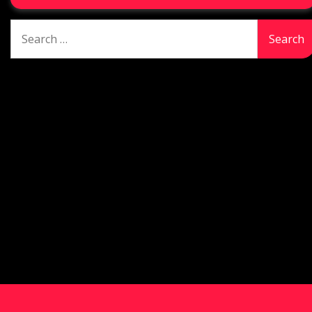
Search
for: