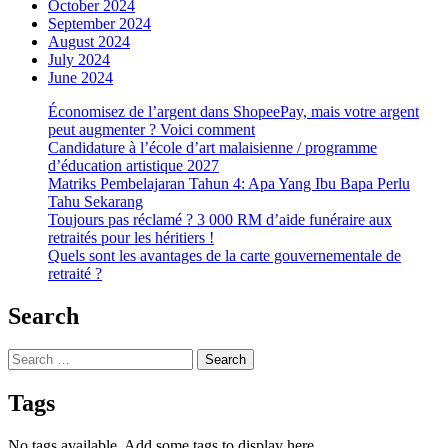
October 2024
September 2024
August 2024
July 2024
June 2024
Économisez de l’argent dans ShopeePay, mais votre argent
peut augmenter ? Voici comment
Candidature à l’école d’art malaisienne / programme
d’éducation artistique 2027
Matriks Pembelajaran Tahun 4: Apa Yang Ibu Bapa Perlu
Tahu Sekarang
Toujours pas réclamé ? 3 000 RM d’aide funéraire aux
retraités pour les héritiers !
Quels sont les avantages de la carte gouvernementale de
retraité ?
Search
Search
for:
Tags
No tags available. Add some tags to display here.