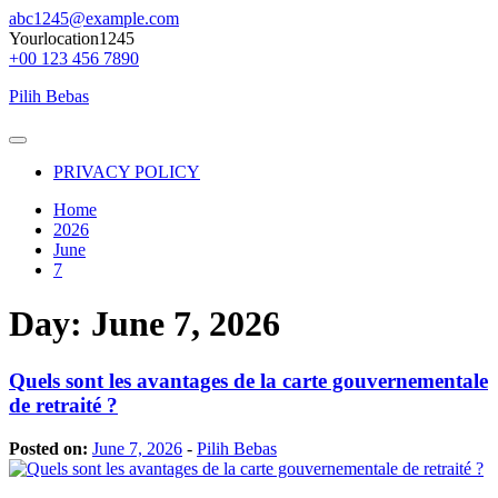
Skip
abc1245@example.com
to
Yourlocation1245
content
+00 123 456 7890
Pilih Bebas
Primary
Menu
PRIVACY POLICY
Home
2026
June
7
Day:
June 7, 2026
Quels sont les avantages de la carte gouvernementale
de retraité ?
Posted on:
June 7, 2026
-
Pilih Bebas