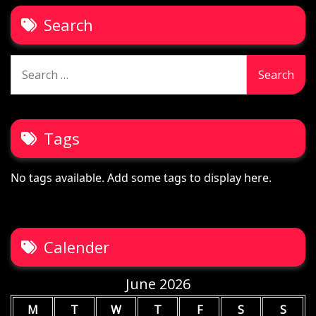
Search
Search
for:
Tags
No tags available. Add some tags to display here.
Calender
June 2026
M
T
W
T
F
S
S