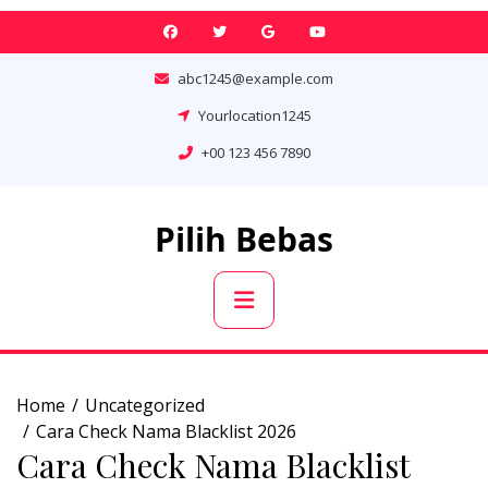
Skip
to
content
abc1245@example.com
Yourlocation1245
+00 123 456 7890
Pilih Bebas
Primary
Menu
Home
Uncategorized
Cara Check Nama Blacklist 2026
Cara Check Nama Blacklist