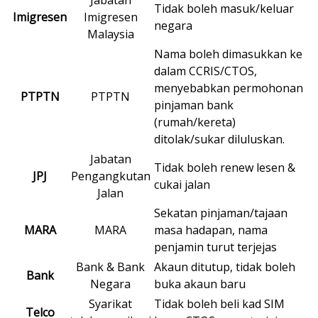
Jabatan
Tidak boleh masuk/keluar
Imigresen
Imigresen
negara
Malaysia
Nama boleh dimasukkan ke
dalam CCRIS/CTOS,
menyebabkan permohonan
PTPTN
PTPTN
pinjaman bank
(rumah/kereta)
ditolak/sukar diluluskan.
Jabatan
Tidak boleh renew lesen &
JPJ
Pengangkutan
cukai jalan
Jalan
Sekatan pinjaman/tajaan
MARA
MARA
masa hadapan, nama
penjamin turut terjejas
Bank & Bank
Akaun ditutup, tidak boleh
Bank
Negara
buka akaun baru
Syarikat
Tidak boleh beli kad SIM
Telco