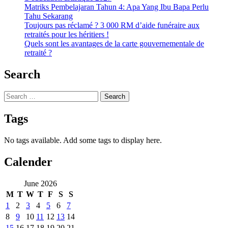
Matriks Pembelajaran Tahun 4: Apa Yang Ibu Bapa Perlu
Tahu Sekarang
Toujours pas réclamé ? 3 000 RM d’aide funéraire aux
retraités pour les héritiers !
Quels sont les avantages de la carte gouvernementale de
retraité ?
Search
Search
for:
Tags
No tags available. Add some tags to display here.
Calender
June 2026
M
T
W
T
F
S
S
1
2
3
4
5
6
7
8
9
10
11
12
13
14
15
16
17
18
19
20
21