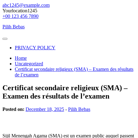
Skip
abc1245@example.com
to
Yourlocation1245
content
+00 123 456 7890
Pilih Bebas
Primary
Menu
PRIVACY POLICY
Home
Uncategorized
Certificat secondaire religieux (SMA) – Examen des résultats
de l’examen
Certificat secondaire religieux (SMA) –
Examen des résultats de l’examen
Posted on:
December 18, 2025
-
Pilih Bebas
Sijil Menengah Agama (SMA) est un examen public auquel passent