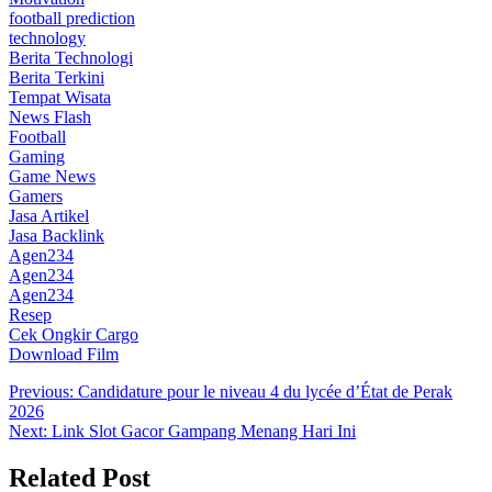
football prediction
technology
Berita Technologi
Berita Terkini
Tempat Wisata
News Flash
Football
Gaming
Game News
Gamers
Jasa Artikel
Jasa Backlink
Agen234
Agen234
Agen234
Resep
Cek Ongkir Cargo
Download Film
Post
Previous:
Candidature pour le niveau 4 du lycée d’État de Perak
2026
navigation
Next:
Link Slot Gacor Gampang Menang Hari Ini
Related Post