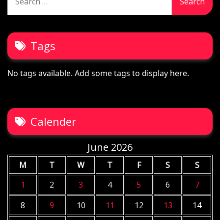
for:
Tags
No tags available. Add some tags to display here.
Calender
June 2026
M
T
W
T
F
S
S
1
2
3
4
5
6
7
8
9
10
11
12
13
14