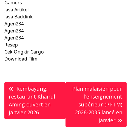
Gamers
Jasa Artikel
Jasa Backlink
Agen234
Agen234
Agen234
Resep
Cek Ongkir Cargo
Download Film
Post
Rembayung,
Plan malaisien pour
navigation
restaurant Khairul
l’enseignement
Aming ouvert en
supérieur (PPTM)
janvier 2026
2026-2035 lancé en
janvier