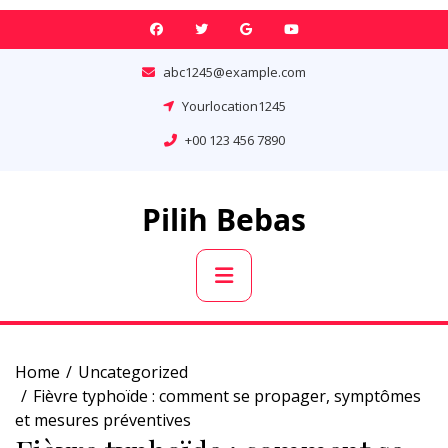
Skip
to
content
abc1245@example.com
Yourlocation1245
+00 123 456 7890
Pilih Bebas
Primary
Menu
Home
Uncategorized
Fièvre typhoïde : comment se propager, symptômes
et mesures préventives