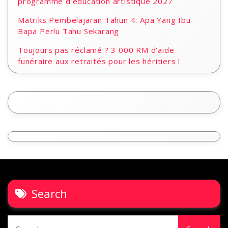
programme d’éducation artistique 2027
Matriks Pembelajaran Tahun 4: Apa Yang Ibu
Bapa Perlu Tahu Sekarang
Toujours pas réclamé ? 3 000 RM d’aide
funéraire aux retraités pour les héritiers !
Search
Search